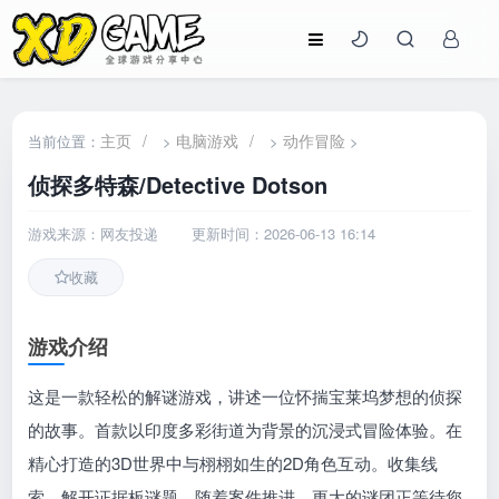
主页
/
电脑游戏
/
动作冒险
当前位置：
>
>
>
侦探多特森/Detective Dotson
游戏来源：网友投递
更新时间：2026-06-13 16:14
收藏
游戏介绍
这是一款轻松的解谜游戏，讲述一位怀揣宝莱坞梦想的侦探
的故事。首款以印度多彩街道为背景的沉浸式冒险体验。在
精心打造的3D世界中与栩栩如生的2D角色互动。收集线
索，解开证据板谜题。随着案件推进，更大的谜团正等待您