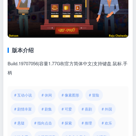
版本介绍
Build.19707056|容量1.77GB|官方简体中文|支持键盘.鼠标.手
柄
# 互动小说
# 休闲
# 像素图形
# 冒险
# 剧情丰富
# 剧集
# 可爱
# 喜剧
# 外国
# 悬疑
# 指向点击
# 探索
# 推理
# 欢乐