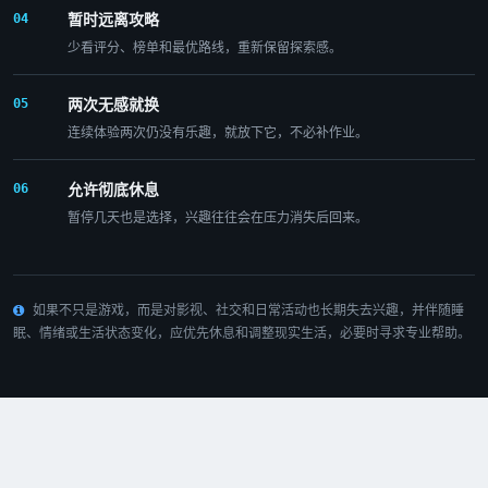
暂时远离攻略
04
少看评分、榜单和最优路线，重新保留探索感。
两次无感就换
05
连续体验两次仍没有乐趣，就放下它，不必补作业。
允许彻底休息
06
暂停几天也是选择，兴趣往往会在压力消失后回来。
如果不只是游戏，而是对影视、社交和日常活动也长期失去兴趣，并伴随睡
眠、情绪或生活状态变化，应优先休息和调整现实生活，必要时寻求专业帮助。