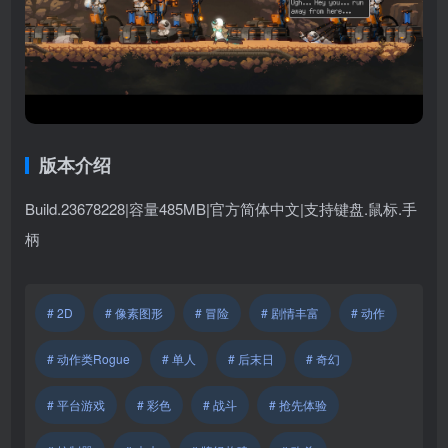
版本介绍
Build.23678228|容量485MB|官方简体中文|支持键盘.鼠标.手
柄
# 2D
# 像素图形
# 冒险
# 剧情丰富
# 动作
# 动作类Rogue
# 单人
# 后末日
# 奇幻
# 平台游戏
# 彩色
# 战斗
# 抢先体验