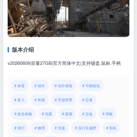
版本介绍
v20260609|容量27GB|官方简体中文|支持键盘.鼠标.手柄
# 体育
# 动作
# 动作冒险
# 可模组化
# 多人
# 奔跑
# 开放世界
# 忍者
# 抢先体验
# 拟真
# 探索
# 沙盒
# 滑板
# 潜行
# 物理
# 竞速
# 自行车越野
# 街机