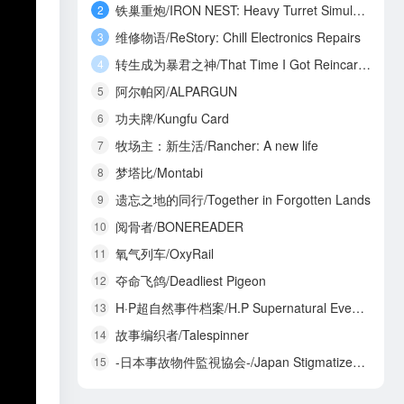
铁巢重炮/IRON NEST: Heavy Turret Simulator
2
维修物语/ReStory: Chill Electronics Repairs
3
转生成为暴君之神/That Time I Got Reincarnated as a Tyrant God
4
阿尔帕冈/ALPARGUN
5
功夫牌/Kungfu Card
6
牧场主：新生活/Rancher: A new life
7
梦塔比/Montabi
8
遗忘之地的同行/Together in Forgotten Lands
9
阅骨者/BONEREADER
10
氧气列车/OxyRail
11
夺命飞鸽/Deadliest Pigeon
12
H·P超自然事件档案/H.P Supernatural Event Archives
13
故事编织者/Talespinner
14
-日本事故物件監視協会-/Japan Stigmatized Property3
15