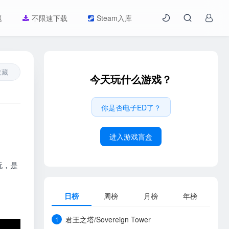
题
不限速下载
Steam入库
收藏
今天玩什么游戏？
你是否电子ED了？
进入游戏盲盒
玩，是
日榜
周榜
月榜
年榜
君王之塔/Sovereign Tower
1