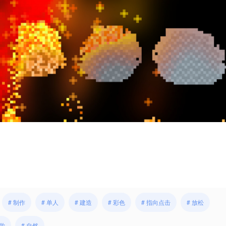
# 制作
# 单人
# 建造
# 彩色
# 指向点击
# 放松
科学
# 自然