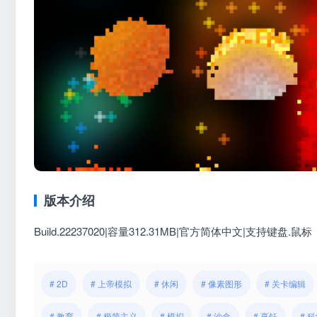
版本介绍
Build.22237020|容量312.31MB|官方简体中文|支持键盘.鼠标
# 2D
# 上帝模拟
# 休闲
# 像素图形
# 关卡编辑
# 教育
# 极简主义
# 模拟
# 沙盒
# 烹饪
# 