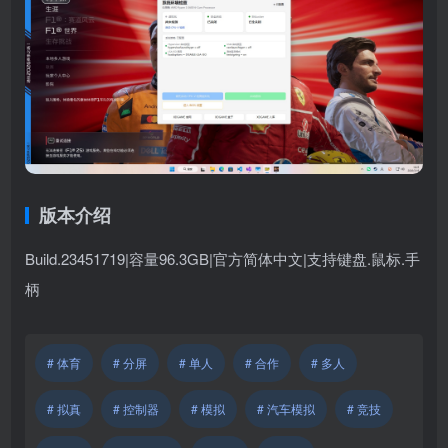
版本介绍
Build.23451719|容量96.3GB|官方简体中文|支持键盘.鼠标.手
柄
# 体育
# 分屏
# 单人
# 合作
# 多人
# 拟真
# 控制器
# 模拟
# 汽车模拟
# 竞技