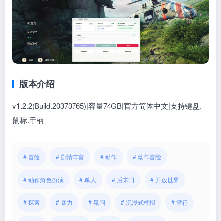
版本介绍
v1.2.2(Build.20373765)|容量74GB|官方简体中文|支持键盘.
鼠标.手柄
# 冒险
# 剧情丰富
# 动作
# 动作冒险
# 动作角色扮演
# 单人
# 后末日
# 开放世界
# 探索
# 暴力
# 氛围
# 沉浸式模拟
# 潜行