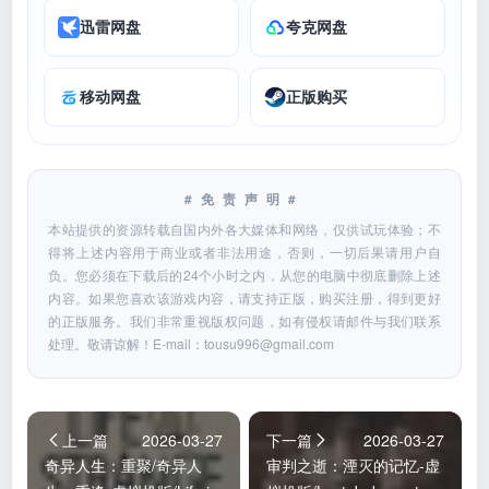
迅雷网盘
夸克网盘
移动网盘
正版购买
#免责声明#
本站提供的资源转载自国内外各大媒体和网络，仅供试玩体验；不
得将上述内容用于商业或者非法用途，否则，一切后果请用户自
负。您必须在下载后的24个小时之内，从您的电脑中彻底删除上述
内容。如果您喜欢该游戏内容，请支持正版，购买注册，得到更好
的正版服务。我们非常重视版权问题，如有侵权请邮件与我们联系
处理。敬请谅解！E-mail：
tousu996@gmail.com
上一篇
2026-03-27
下一篇
2026-03-27
奇异人生：重聚/奇异人
审判之逝：湮灭的记忆-虚