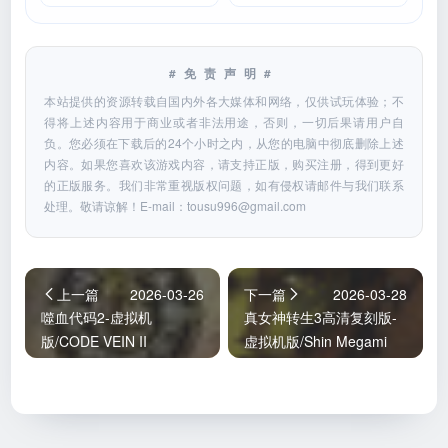
#免责声明#
本站提供的资源转载自国内外各大媒体和网络，仅供试玩体验；不
得将上述内容用于商业或者非法用途，否则，一切后果请用户自
负。您必须在下载后的24个小时之内，从您的电脑中彻底删除上述
内容。如果您喜欢该游戏内容，请支持正版，购买注册，得到更好
的正版服务。我们非常重视版权问题，如有侵权请邮件与我们联系
处理。敬请谅解！E-mail：
tousu996@gmail.com
上一篇
2026-03-26
下一篇
2026-03-28
噬血代码2-虚拟机
真女神转生3高清复刻版-
版/CODE VEIN II
虚拟机版/Shin Megami
HYPERVISOR
Tensei III Nocturne HD
Remaster HYPERVISOR