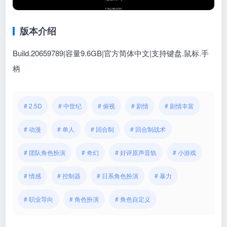
版本介绍
Build.20659789|容量9.6GB|官方简体中文|支持键盘.鼠标.手
柄
# 2.5D
# 中世纪
# 俯视
# 剧情
# 剧情丰富
# 动漫
# 单人
# 回合制
# 回合制战术
# 团队角色扮演
# 奇幻
# 好评原声音轨
# 小游戏
# 情感
# 控制器
# 日系角色扮演
# 暴力
# 职业导向
# 角色扮演
# 角色自定义