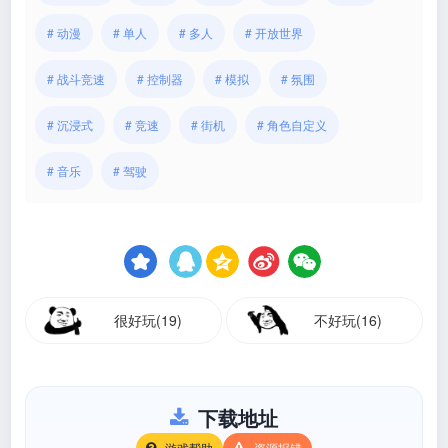
# 动漫
# 单人
# 多人
# 开放世界
# 战斗竞速
# 控制器
# 模拟
# 氛围
# 沉浸式
# 竞速
# 街机
# 角色自定义
# 音乐
# 驾驶
很好玩(19)
不好玩(16)
下载地址
游戏帮助
资源报错