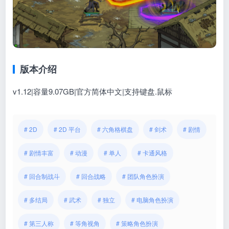
版本介绍
v1.12|容量9.07GB|官方简体中文|支持键盘.鼠标
# 2D
# 2D 平台
# 六角格棋盘
# 剑术
# 剧情
# 剧情丰富
# 动漫
# 单人
# 卡通风格
# 回合制战斗
# 回合战略
# 团队角色扮演
# 多结局
# 武术
# 独立
# 电脑角色扮演
# 第三人称
# 等角视角
# 策略角色扮演