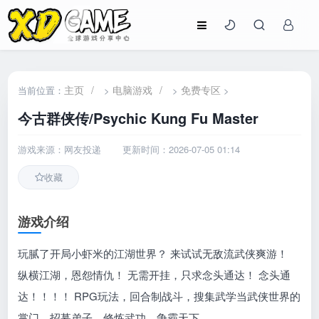
主页
/
电脑游戏
/
免费专区
当前位置：
>
>
>
今古群侠传/Psychic Kung Fu Master
游戏来源：网友投递
更新时间：2026-07-05 01:14
收藏
游戏介绍
玩腻了开局小虾米的江湖世界？ 来试试无敌流武侠爽游！
纵横江湖，恩怨情仇！ 无需开挂，只求念头通达！ 念头通
达！！！！ RPG玩法，回合制战斗，搜集武学当武侠世界的
掌门，招募弟子，修炼武功，争霸天下。