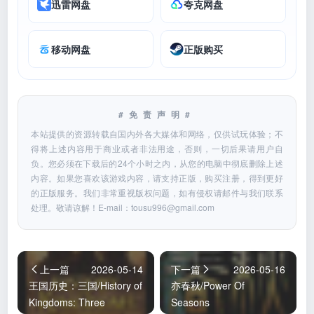
迅雷网盘
夸克网盘
移动网盘
正版购买
#免责声明#
本站提供的资源转载自国内外各大媒体和网络，仅供试玩体验；不
得将上述内容用于商业或者非法用途，否则，一切后果请用户自
负。您必须在下载后的24个小时之内，从您的电脑中彻底删除上述
内容。如果您喜欢该游戏内容，请支持正版，购买注册，得到更好
的正版服务。我们非常重视版权问题，如有侵权请邮件与我们联系
处理。敬请谅解！E-mail：
tousu996@gmail.com
上一篇
2026-05-14
下一篇
2026-05-16
王国历史：三国/History of
亦春秋/Power Of
Kingdoms: Three
Seasons