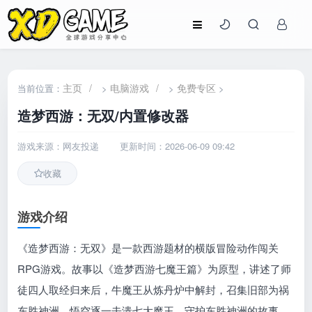
主页
/
电脑游戏
/
免费专区
当前位置：
>
>
>
造梦西游：无双/内置修改器
游戏来源：网友投递
更新时间：2026-06-09 09:42
收藏
游戏介绍
《造梦西游：无双》是一款西游题材的横版冒险动作闯关
RPG游戏。故事以《造梦西游七魔王篇》为原型，讲述了师
徒四人取经归来后，牛魔王从炼丹炉中解封，召集旧部为祸
东胜神洲，悟空逐一击溃七大魔王，守护东胜神洲的故事。