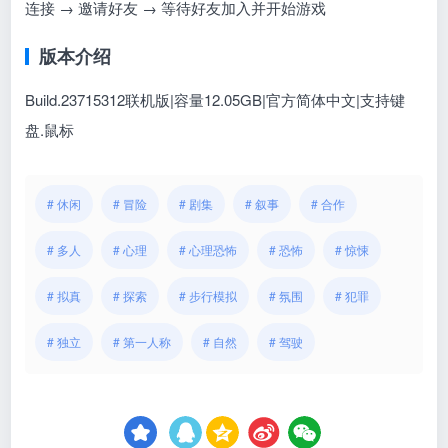
连接 → 邀请好友 → 等待好友加入并开始游戏
版本介绍
Build.23715312联机版|容量12.05GB|官方简体中文|支持键
盘.鼠标
# 休闲
# 冒险
# 剧集
# 叙事
# 合作
# 多人
# 心理
# 心理恐怖
# 恐怖
# 惊悚
# 拟真
# 探索
# 步行模拟
# 氛围
# 犯罪
# 独立
# 第一人称
# 自然
# 驾驶