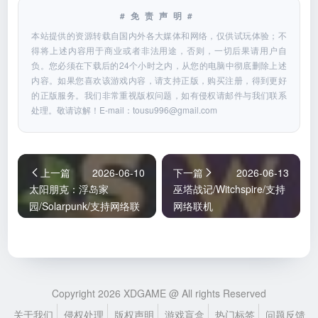
#免责声明#
本站提供的资源转载自国内外各大媒体和网络，仅供试玩体验；不
得将上述内容用于商业或者非法用途，否则，一切后果请用户自
负。您必须在下载后的24个小时之内，从您的电脑中彻底删除上述
内容。如果您喜欢该游戏内容，请支持正版，购买注册，得到更好
的正版服务。我们非常重视版权问题，如有侵权请邮件与我们联系
处理。敬请谅解！E-mail：
tousu996@gmail.com
上一篇
2026-06-10
下一篇
2026-06-13
太阳朋克：浮岛家
巫塔战记/Witchspire/支持
园/Solarpunk/支持网络联
网络联机
机
Copyright 2026 XDGAME @ All rights Reserved
关于我们
侵权处理
版权声明
游戏盲盒
热门标签
问题反馈