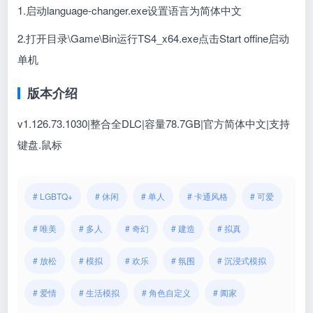
1.启动language-changer.exe设置语言为简体中文
2.打开目录\Game\Bin运行TS4_x64.exe点击Start offine启动
单机
版本介绍
v1.126.73.1030|整合全DLC|容量78.7GB|官方简体中文|支持
键盘.鼠标
# LGBTQ+
# 休闲
# 单人
# 卡通风格
# 可爱
# 唯美
# 多人
# 奇幻
# 建造
# 拟真
# 放松
# 模拟
# 欢乐
# 氛围
# 沉浸式模拟
# 爱情
# 生活模拟
# 角色自定义
# 阖家