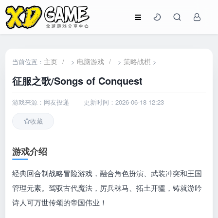
主页
/
电脑游戏
/
策略战棋
当前位置：
>
>
>
征服之歌/Songs of Conquest
游戏来源：网友投递
更新时间：2026-06-18 12:23
收藏
游戏介绍
经典回合制战略冒险游戏，融合角色扮演、武装冲突和王国
管理元素。驾驭古代魔法，厉兵秣马、拓土开疆，铸就游吟
诗人可万世传颂的帝国伟业！