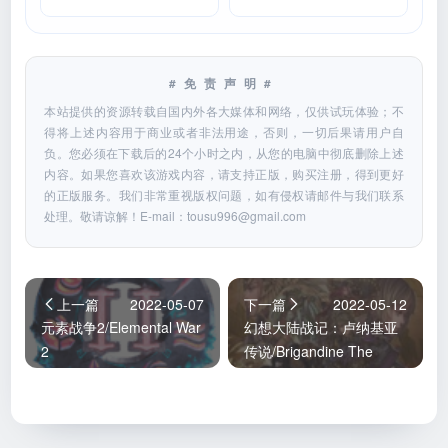
#免责声明#
本站提供的资源转载自国内外各大媒体和网络，仅供试玩体验；不
得将上述内容用于商业或者非法用途，否则，一切后果请用户自
负。您必须在下载后的24个小时之内，从您的电脑中彻底删除上述
内容。如果您喜欢该游戏内容，请支持正版，购买注册，得到更好
的正版服务。我们非常重视版权问题，如有侵权请邮件与我们联系
处理。敬请谅解！E-mail：
tousu996@gmail.com
上一篇
2022-05-07
下一篇
2022-05-12
元素战争2/Elemental War
幻想大陆战记：卢纳基亚
2
传说/Brigandine The
Legend of Runersia