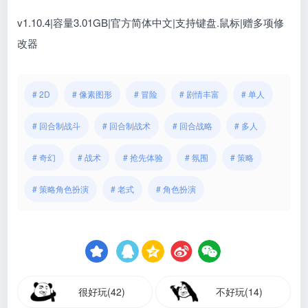
v1.10.4
|
容量3.01GB|官方简体中文|支持键盘.鼠标|赠多项修
改器
# 2D
# 像素图形
# 冒险
# 剧情丰富
# 单人
# 回合制战斗
# 回合制战术
# 回合战略
# 多人
# 奇幻
# 战术
# 抢先体验
# 氛围
# 策略
# 策略角色扮演
# 老式
# 角色扮演
很好玩(42)
不好玩(14)