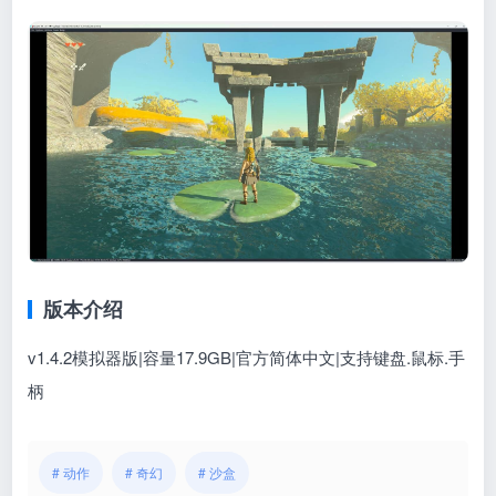
版本介绍
v1.4.2模拟器版|容量17.9GB|官方简体中文|支持键盘.鼠标.手
柄
# 动作
# 奇幻
# 沙盒