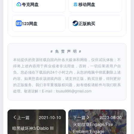
夸克网盘
移动网盘
123网盘
正版购买
#免责声明#
本站提供的资源转载自国内外各大媒体和网络，仅供试玩体验；不
得将上述内容用于商业或者非法用途，否则，一切后果请用户自
负。您必须在下载后的24个小时之内，从您的电脑中彻底删除上述
内容。如果您喜欢该游戏内容，请支持正版，购买注册，得到更好
的正版服务。我们非常重视版权问题，如有侵权请邮件与我们联系
处理。敬请谅解！E-mail：
tousu996@gmail.com
上一篇
2021-10-10
下一篇
2023-08-30
火焰纹章Engage/Fire
暗黑破坏神3/Diablo III
Emblem Engage