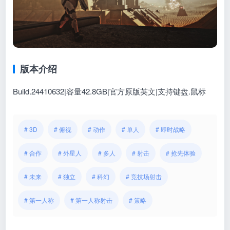
版本介绍
Build.24410632|容量42.8GB|官方原版英文|支持键盘.鼠标
# 3D
# 俯视
# 动作
# 单人
# 即时战略
# 合作
# 外星人
# 多人
# 射击
# 抢先体验
# 未来
# 独立
# 科幻
# 竞技场射击
# 第一人称
# 第一人称射击
# 策略