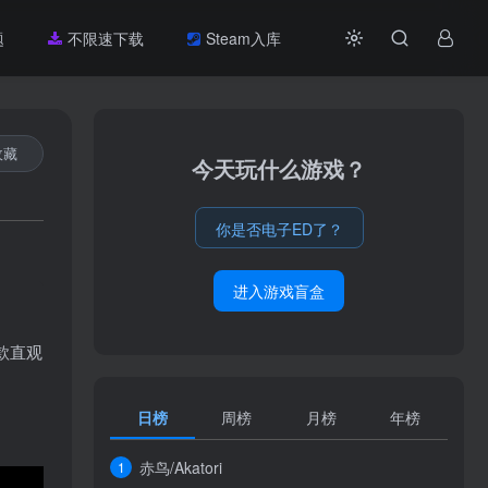
题
不限速下载
Steam入库
收藏
今天玩什么游戏？
你是否电子ED了？
进入游戏盲盒
一款直观
日榜
周榜
月榜
年榜
赤鸟/Akatori
1