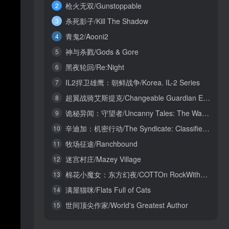
枪火无双/Gunstoppable
2
杀死影子/Kill The Shadow
3
青鬼2/Aooni2
4
神与杀戮/Gods & Gore
5
黑夜轮回/Re:Night
6
IL2捍卫雄鹰：朝鲜战争/Korea. IL-2 Series
7
超翼战骑艾斯提克/Changeable Guardian ESTIQUE
8
诡秘异闻：守望者/Uncanny Tales: The Watcher
9
辛迪加：机密行动/The Syndicate: Classified Operations
10
牧场征途/Ranchbound
11
迷宫村庄/Mazey Village
12
棉花小魔女：东方幻夜/COTTOn RockWithYou -ORIENTAL NIGHT DREAMS-
13
满屋猫咪/Flats Full of Cats
14
世间顶尖作家/World's Greatest Author
15