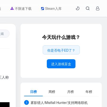
题
不限速下载
Steam入库
收藏
今天玩什么游戏？
你是否电子ED了？
进入游戏盲盒
三人称
日榜
周榜
月榜
年榜
雾影猎人/Mistfall Hunter/支持网络联机
1