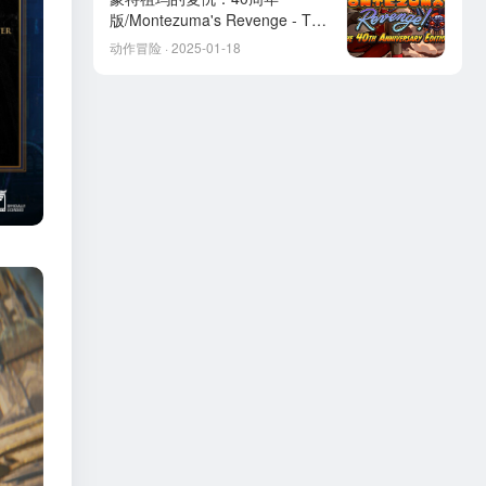
版/Montezuma's Revenge - The
40th Anniversary Edition
动作冒险 · 2025-01-18