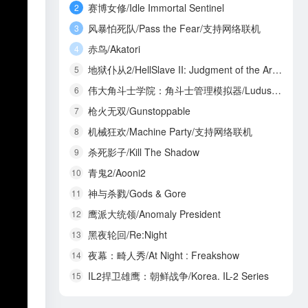
赛博女修/Idle Immortal Sentinel
2
风暴怕死队/Pass the Fear/支持网络联机
3
赤鸟/Akatori
4
地狱仆从2/HellSlave II: Judgment of the Archon
5
伟大角斗士学院：角斗士管理模拟器/Ludus Magnatus: Gladiator Manager Simulator
6
枪火无双/Gunstoppable
7
机械狂欢/Machine Party/支持网络联机
8
杀死影子/Kill The Shadow
9
青鬼2/Aooni2
10
神与杀戮/Gods & Gore
11
鹰派大统领/Anomaly President
12
黑夜轮回/Re:Night
13
夜幕：畸人秀/At Night : Freakshow
14
IL2捍卫雄鹰：朝鲜战争/Korea. IL-2 Series
15