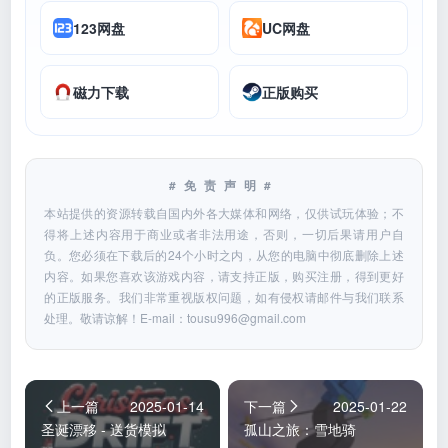
123网盘
UC网盘
磁力下载
正版购买
#免责声明#
本站提供的资源转载自国内外各大媒体和网络，仅供试玩体验；不
得将上述内容用于商业或者非法用途，否则，一切后果请用户自
负。您必须在下载后的24个小时之内，从您的电脑中彻底删除上述
内容。如果您喜欢该游戏内容，请支持正版，购买注册，得到更好
的正版服务。我们非常重视版权问题，如有侵权请邮件与我们联系
处理。敬请谅解！E-mail：
tousu996@gmail.com
上一篇
2025-01-14
下一篇
2025-01-22
圣诞漂移 - 送货模拟
孤山之旅：雪地骑