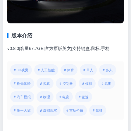
版本介绍
v0.8.0|容量67.7GB|官方原版英文|支持键盘.鼠标.手柄
# 3D视觉
# 人工智能
# 体育
# 单人
# 多人
# 抢先体验
# 拟真
# 控制器
# 模拟
# 氛围
# 汽车模拟
# 物理
# 电竞
# 竞速
# 第一人称
# 虚拟现实
# 重玩价值
# 驾驶