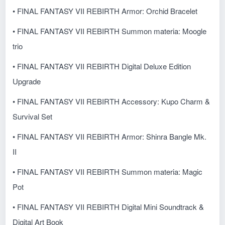
• FINAL FANTASY VII REBIRTH Armor: Orchid Bracelet
• FINAL FANTASY VII REBIRTH Summon materia: Moogle
trio
• FINAL FANTASY VII REBIRTH Digital Deluxe Edition
Upgrade
• FINAL FANTASY VII REBIRTH Accessory: Kupo Charm &
Survival Set
• FINAL FANTASY VII REBIRTH Armor: Shinra Bangle Mk.
II
• FINAL FANTASY VII REBIRTH Summon materia: Magic
Pot
• FINAL FANTASY VII REBIRTH Digital Mini Soundtrack &
Digital Art Book